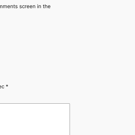
omments screen in the
vec
*