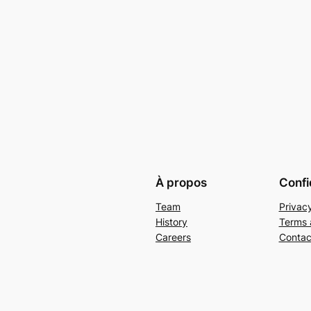
À propos
Confi
Team
Privacy
History
Terms 
Careers
Contac